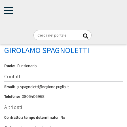
AMMINISTRAZIONE
Briciole
TRASPARENTE
Home
Personale
REGIONE PUGLIA
di
pane
SPAGNOLETTI GIROLAMO
GIROLAMO SPAGNOLETTI
Ruolo
Funzionario
Contatti
Email
g.spagnoletti@regione.puglia.it
Telefono
0805406968
Altri dati
Contratto a tempo determinato
No