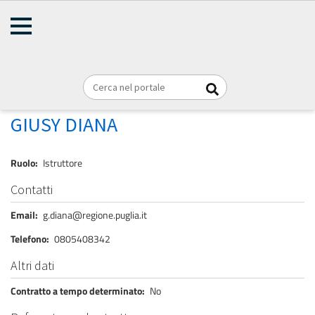
AMMINISTRAZIONE
Briciole
TRASPARENTE
Home
Personale
REGIONE PUGLIA
di
pane
DIANA GIUSY
GIUSY DIANA
Ruolo
Istruttore
Contatti
Email
g.diana@regione.puglia.it
Telefono
0805408342
Altri dati
Contratto a tempo determinato
No