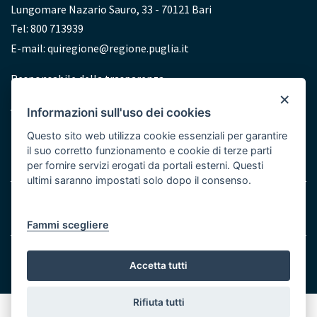
Lungomare Nazario Sauro, 33 - 70121 Bari
Tel: 800 713939
E-mail:
quiregione@regione.puglia.it
Redazione
Responsabile della trasparenza
×
Accessibilità
Informazioni sull'uso dei cookies
Dichiarazione di accessibilità
Questo sito web utilizza cookie essenziali per garantire
il suo corretto funzionamento e cookie di terze parti
per fornire servizi erogati da portali esterni. Questi
ultimi saranno impostati solo dopo il consenso.
Menu
Note legali
Cookie e Privacy
Bottom
Fammi scegliere
© Regione Puglia
Accetta tutti
Rifiuta tutti