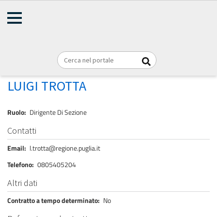
AMMINISTRAZIONE
Briciole
TRASPARENTE
Home
Personale
REGIONE PUGLIA
di
pane
TROTTA LUIGI
LUIGI TROTTA
Ruolo
Dirigente Di Sezione
Contatti
Email
l.trotta@regione.puglia.it
Telefono
0805405204
Altri dati
Contratto a tempo determinato
No