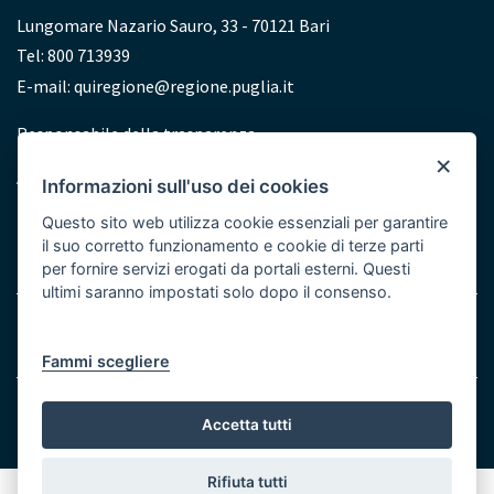
Lungomare Nazario Sauro, 33 - 70121 Bari
Tel: 800 713939
E-mail:
quiregione@regione.puglia.it
Redazione
Responsabile della trasparenza
×
Accessibilità
Informazioni sull'uso dei cookies
Dichiarazione di accessibilità
Questo sito web utilizza cookie essenziali per garantire
il suo corretto funzionamento e cookie di terze parti
per fornire servizi erogati da portali esterni. Questi
ultimi saranno impostati solo dopo il consenso.
Menu
Note legali
Cookie e Privacy
Bottom
Fammi scegliere
© Regione Puglia
Accetta tutti
Rifiuta tutti