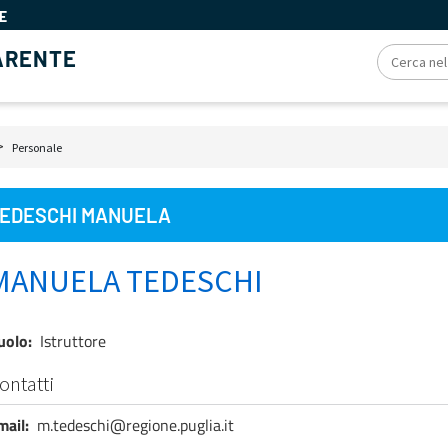
E
ARENTE
iole
Personale
e
EDESCHI MANUELA
MANUELA TEDESCHI
uolo
Istruttore
ontatti
mail
m.tedeschi@regione.puglia.it