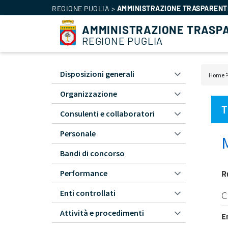
REGIONE PUGLIA
>
AMMINISTRAZIONE TRASPARENT
AMMINISTRAZIONE TRASP
REGIONE PUGLIA
Amministrazione
Disposizioni generali
Bric
Home
Trasparente
di
Organizzazione
-
pan
L1
T
Consulenti e collaboratori
Personale
Bandi di concorso
R
Performance
Enti controllati
C
Attività e procedimenti
E