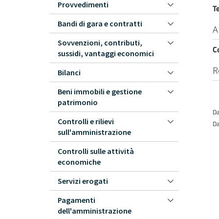
Provvedimenti
T
Bandi di gara e contratti
A
Sovvenzioni, contributi,
C
sussidi, vantaggi economici
R
Bilanci
Beni immobili e gestione
patrimonio
Da
Controlli e rilievi
Da
sull'amministrazione
Controlli sulle attività
economiche
Servizi erogati
Pagamenti
dell'amministrazione