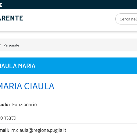
E
ARENTE
iole
Personale
e
IAULA MARIA
MARIA CIAULA
uolo
Funzionario
ontatti
mail
m.ciaula@regione.puglia.it