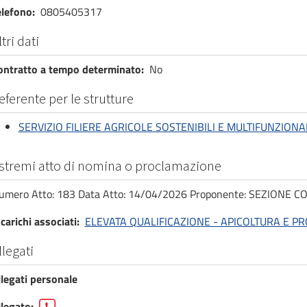
elefono
0805405317
ltri dati
ontratto a tempo determinato
No
eferente per le strutture
SERVIZIO FILIERE AGRICOLE SOSTENIBILI E MULTIFUNZIONAL
stremi atto di nomina o proclamazione
umero Atto: 183 Data Atto: 14/04/2026 Proponente: SEZIONE C
carichi associati
ELEVATA QUALIFICAZIONE - APICOLTURA E P
llegati
llegati personale
llegato