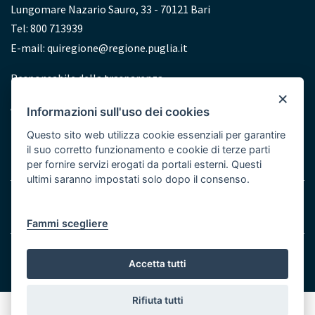
Lungomare Nazario Sauro, 33 - 70121 Bari
Tel: 800 713939
E-mail:
quiregione@regione.puglia.it
Redazione
Responsabile della trasparenza
×
Accessibilità
Informazioni sull'uso dei cookies
Dichiarazione di accessibilità
Questo sito web utilizza cookie essenziali per garantire
il suo corretto funzionamento e cookie di terze parti
per fornire servizi erogati da portali esterni. Questi
ultimi saranno impostati solo dopo il consenso.
Menu
Note legali
Cookie e Privacy
Bottom
Fammi scegliere
© Regione Puglia
Accetta tutti
Rifiuta tutti