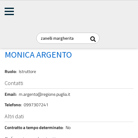
AMMINISTRAZIONE
Briciole
TRASPARENTE
Home
Personale
REGIONE PUGLIA
di
pane
ARGENTO MONICA
MONICA ARGENTO
Ruolo
Istruttore
Contatti
Email
m.argento@regione.puglia.it
Telefono
0997307241
Altri dati
Contratto a tempo determinato
No