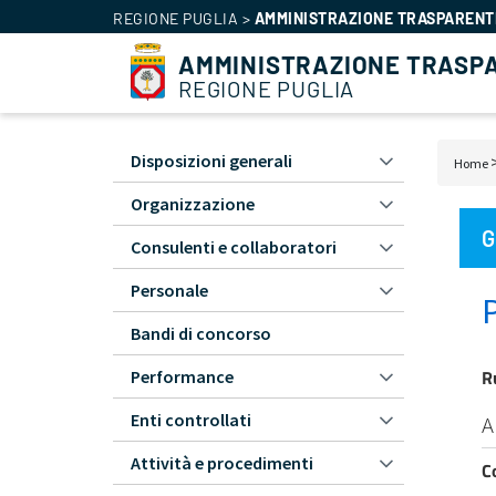
REGIONE PUGLIA
>
AMMINISTRAZIONE TRASPARENT
AMMINISTRAZIONE TRASP
REGIONE PUGLIA
Amministrazione
Disposizioni generali
Bric
Home
Trasparente
di
Organizzazione
-
pan
L1
G
Consulenti e collaboratori
Personale
Bandi di concorso
R
Performance
Enti controllati
A
Attività e procedimenti
C