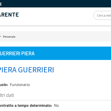
E
ARENTE
iole
Personale
e
UERRIERI PIERA
PIERA GUERRIERI
uolo
Funzionario
ltri dati
ontratto a tempo determinato
No