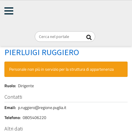
AMMINISTRAZIONE
Briciole
TRASPARENTE
Home
Personale
REGIONE PUGLIA
di
pane
RUGGIERO PIERLUIGI
PIERLUIGI RUGGIERO
Personale non più in servizio per la struttura di appartenenza
Ruolo
Dirigente
Contatti
Email
p.ruggiero@regione.puglia.it
Telefono
0805406220
Altri dati