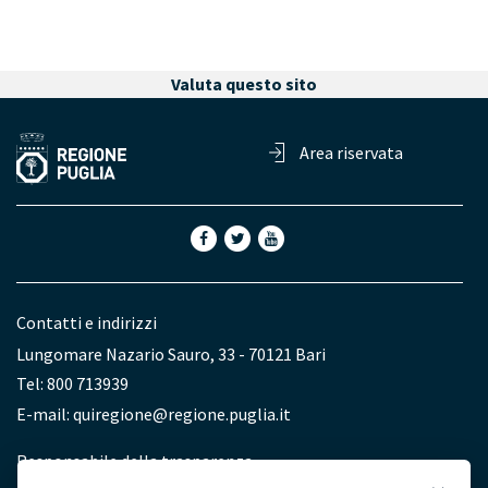
Valuta questo sito
Area riservata
Contatti e indirizzi
Lungomare Nazario Sauro, 33 - 70121 Bari
Tel: 800 713939
E-mail:
quiregione@regione.puglia.it
Redazione
Responsabile della trasparenza