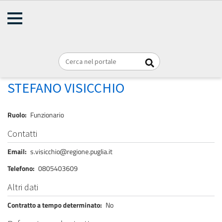
AMMINISTRAZIONE
Briciole
TRASPARENTE
Home
Personale
REGIONE PUGLIA
di
pane
VISICCHIO STEFANO
STEFANO VISICCHIO
Ruolo
Funzionario
Contatti
Email
s.visicchio@regione.puglia.it
Telefono
0805403609
Altri dati
Contratto a tempo determinato
No