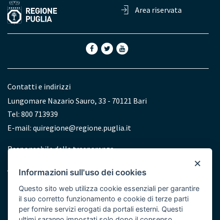
Area riservata
Contatti e indirizzi
Lungomare Nazario Sauro, 33 - 70121 Bari
Tel: 800 713939
E-mail:
quiregione@regione.puglia.it
Redazione
Responsabile della trasparenza
×
Accessibilità
Informazioni sull'uso dei cookies
Dichiarazione di accessibilità
Questo sito web utilizza cookie essenziali per garantire
il suo corretto funzionamento e cookie di terze parti
per fornire servizi erogati da portali esterni. Questi
ultimi saranno impostati solo dopo il consenso.