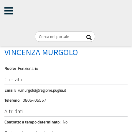
AMMINISTRAZIONE
Briciole
TRASPARENTE
Home
Personale
REGIONE PUGLIA
di
pane
MURGOLO VINCENZA
VINCENZA MURGOLO
Ruolo
Funzionario
Contatti
Email
v.murgolo@regione.puglia.it
Telefono
0805405557
Altri dati
Contratto a tempo determinato
No