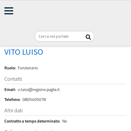
AMMINISTRAZIONE
Briciole
TRASPARENTE
Home
Personale
REGIONE PUGLIA
di
pane
LUISO VITO
VITO LUISO
Ruolo
Funzionario
Contatti
Email
v.luiso@regione.puglia.it
Telefono
0805405078
Altri dati
Contratto a tempo determinato
No