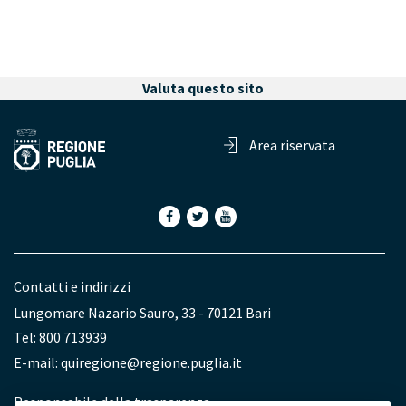
Valuta questo sito
Area riservata
Contatti e indirizzi
Lungomare Nazario Sauro, 33 - 70121 Bari
Tel: 800 713939
E-mail:
quiregione@regione.puglia.it
Redazione
Responsabile della trasparenza