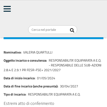
AMMINISTRAZIONE
TRASPARENTE
Home
Consulenti e collaboratori
Titolari di incarichi di collaborazione
Briciole
REGIONE PUGLIA
o consulenza
di
pane
VALERIA QUARTULLI
Nominativo
VALERIA QUARTULLI
Oggetto incarico o consulenza
RESPONSABILITA' EQUIPARATA A E.Q.
- RESPONSABILE DELLE SUB-AZIONI
2.8.4 E 2.9.1 PR FESR-FSE+ 2021/2027
Data di inizio incarico
01/05/2024
Data di fine incarico (anche presunta)
30/04/2027
Tipo di incarico
RESPONSABILITA' EQUIPARATA A E.Q.
Estremi atto di conferimento