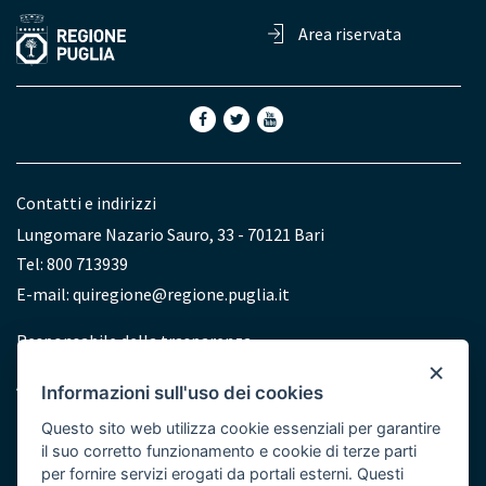
Area riservata
Contatti e indirizzi
Lungomare Nazario Sauro, 33 - 70121 Bari
Tel: 800 713939
E-mail:
quiregione@regione.puglia.it
Redazione
Responsabile della trasparenza
×
Accessibilità
Informazioni sull'uso dei cookies
Dichiarazione di accessibilità
Questo sito web utilizza cookie essenziali per garantire
il suo corretto funzionamento e cookie di terze parti
per fornire servizi erogati da portali esterni. Questi