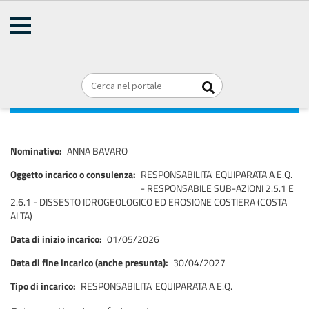
AMMINISTRAZIONE
TRASPARENTE
Home
Consulenti e collaboratori
Titolari di incarichi di collaborazione
Briciole
REGIONE PUGLIA
o consulenza
di
pane
ANNA BAVARO
Nominativo
ANNA BAVARO
Oggetto incarico o consulenza
RESPONSABILITA' EQUIPARATA A E.Q.
- RESPONSABILE SUB-AZIONI 2.5.1 E
2.6.1 - DISSESTO IDROGEOLOGICO ED EROSIONE COSTIERA (COSTA
ALTA)
Data di inizio incarico
01/05/2026
Data di fine incarico (anche presunta)
30/04/2027
Tipo di incarico
RESPONSABILITA' EQUIPARATA A E.Q.