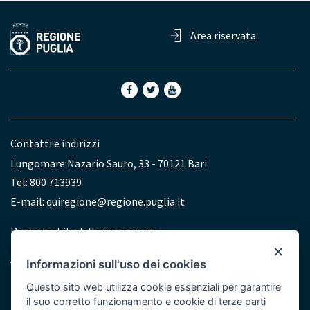
Area riservata
Contatti e indirizzi
Lungomare Nazario Sauro, 33 - 70121 Bari
Tel: 800 713939
E-mail:
quiregione@regione.puglia.it
Redazione
Responsabile della trasparenza
×
Accessibilità
Informazioni sull'uso dei cookies
Dichiarazione di accessibilità
Questo sito web utilizza cookie essenziali per garantire
il suo corretto funzionamento e cookie di terze parti