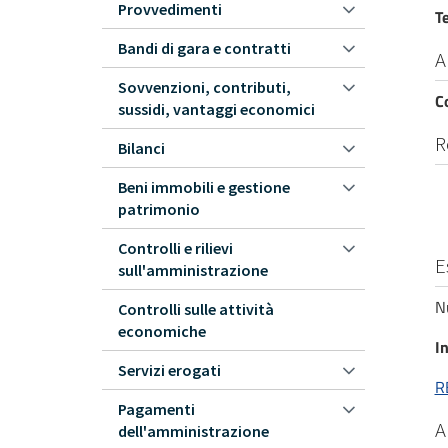
Provvedimenti
T
Bandi di gara e contratti
A
Sovvenzioni, contributi,
C
sussidi, vantaggi economici
R
Bilanci
Beni immobili e gestione
patrimonio
Controlli e rilievi
E
sull'amministrazione
N
Controlli sulle attività
economiche
In
Servizi erogati
R
Pagamenti
A
dell'amministrazione