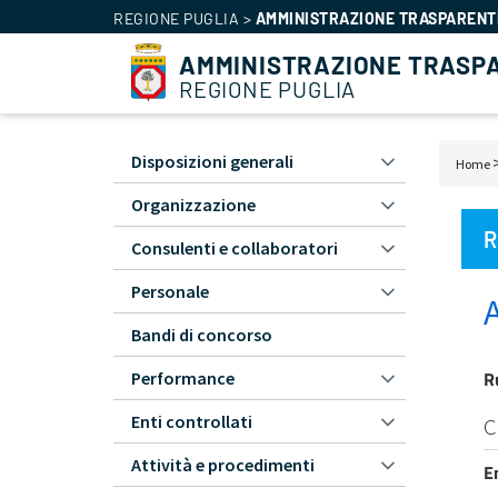
REGIONE PUGLIA
>
AMMINISTRAZIONE TRASPARENT
AMMINISTRAZIONE TRASP
REGIONE PUGLIA
Amministrazione
Disposizioni generali
Bric
Home
Trasparente
di
Organizzazione
-
pan
L1
R
Consulenti e collaboratori
Personale
Bandi di concorso
R
Performance
Enti controllati
C
Attività e procedimenti
E