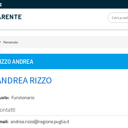
E
ARENTE
iole
Personale
e
IZZO ANDREA
ANDREA RIZZO
uolo
Funzionario
ontatti
mail
andrea.rizzo@regione.puglia.it