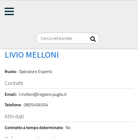
AMMINISTRAZIONE
Briciole
TRASPARENTE
Home
Personale
REGIONE PUGLIA
di
pane
MELLONI LIVIO
LIVIO MELLONI
Ruolo
Operatore Esperto
Contatti
Email
l.melloni@regione.puglia.it
Telefono
0805406504
Altri dati
Contratto a tempo determinato
No