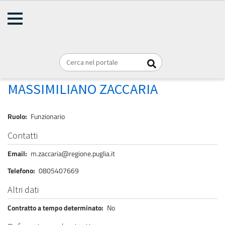
AMMINISTRAZIONE
Briciole
TRASPARENTE
Home
Personale
REGIONE PUGLIA
di
pane
ZACCARIA MASSIMILIANO
MASSIMILIANO ZACCARIA
Ruolo
Funzionario
Contatti
Email
m.zaccaria@regione.puglia.it
Telefono
0805407669
Altri dati
Contratto a tempo determinato
No