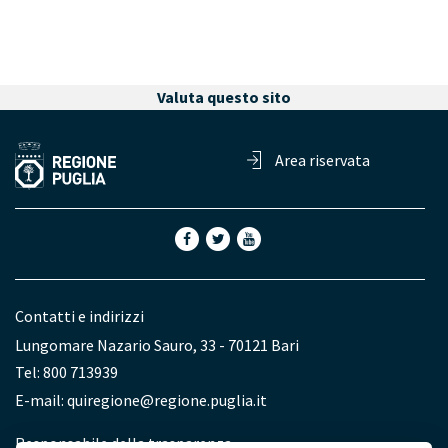
Valuta questo sito
Area riservata
Contatti e indirizzi
Lungomare Nazario Sauro, 33 - 70121 Bari
Tel: 800 713939
E-mail:
quiregione@regione.puglia.it
Redazione
Responsabile della trasparenza