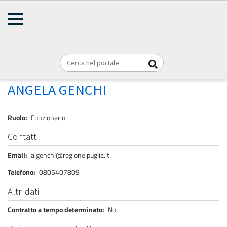
AMMINISTRAZIONE
Briciole
TRASPARENTE
Home
Personale
REGIONE PUGLIA
di
pane
GENCHI ANGELA
ANGELA GENCHI
Ruolo
Funzionario
Contatti
Email
a.genchi@regione.puglia.it
Telefono
0805407809
Altri dati
Contratto a tempo determinato
No