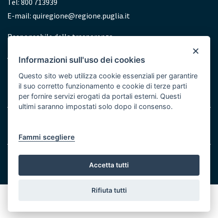
Tel: 800 713939
E-mail:
quiregione@regione.puglia.it
Redazione
Responsabile della trasparenza
×
Accessibilità
Informazioni sull'uso dei cookies
Dichiarazione di accessibilità
Questo sito web utilizza cookie essenziali per garantire
il suo corretto funzionamento e cookie di terze parti
per fornire servizi erogati da portali esterni. Questi
ultimi saranno impostati solo dopo il consenso.
Menu
Note legali
Cookie e Privacy
Bottom
Fammi scegliere
© Regione Puglia
Accetta tutti
Rifiuta tutti