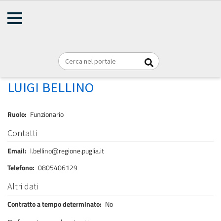
AMMINISTRAZIONE
Briciole
TRASPARENTE
Home
Personale
REGIONE PUGLIA
di
pane
BELLINO LUIGI
LUIGI BELLINO
Ruolo
Funzionario
Contatti
Email
l.bellino@regione.puglia.it
Telefono
0805406129
Altri dati
Contratto a tempo determinato
No