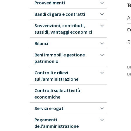
Provvedimenti
T
Bandi di gara e contratti
A
Sovvenzioni, contributi,
C
sussidi, vantaggi economici
R
Bilanci
Beni immobili e gestione
patrimonio
Da
Controlli e rilievi
Da
sull'amministrazione
Controlli sulle attività
economiche
Servizi erogati
Pagamenti
dell'amministrazione