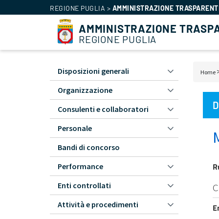
REGIONE PUGLIA
>
AMMINISTRAZIONE TRASPARENT
AMMINISTRAZIONE TRASP
REGIONE PUGLIA
Amministrazione
Disposizioni generali
Bric
Home
Trasparente
di
Organizzazione
-
pan
L1
D
Consulenti e collaboratori
Personale
Bandi di concorso
R
Performance
Enti controllati
C
Attività e procedimenti
E