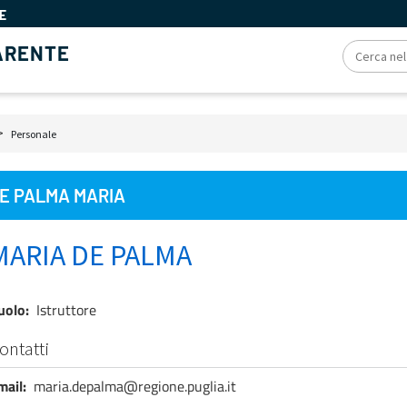
E
ARENTE
iole
Personale
e
E PALMA MARIA
MARIA DE PALMA
uolo
Istruttore
ontatti
mail
maria.depalma@regione.puglia.it