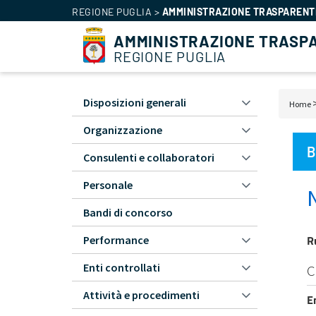
REGIONE PUGLIA
>
AMMINISTRAZIONE TRASPARENT
AMMINISTRAZIONE TRASP
REGIONE PUGLIA
Amministrazione
Disposizioni generali
Bric
Home
Trasparente
di
Organizzazione
-
pan
L1
B
Consulenti e collaboratori
Personale
Bandi di concorso
R
Performance
Enti controllati
C
Attività e procedimenti
E