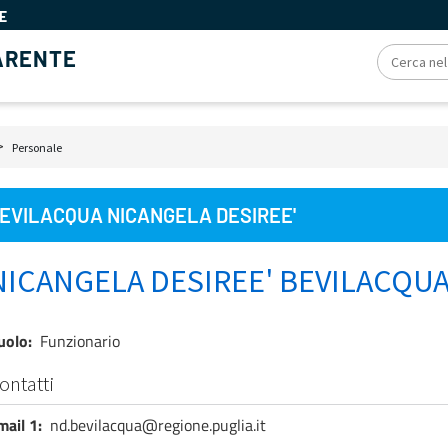
E
ARENTE
iole
Personale
e
EVILACQUA NICANGELA DESIREE'
NICANGELA DESIREE' BEVILACQU
uolo
Funzionario
ontatti
mail 1
nd.bevilacqua@regione.puglia.it