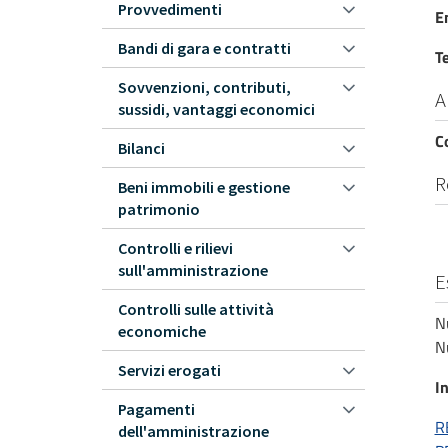
Provvedimenti
E
Bandi di gara e contratti
T
Sovvenzioni, contributi,
A
sussidi, vantaggi economici
C
Bilanci
R
Beni immobili e gestione
patrimonio
Controlli e rilievi
sull'amministrazione
E
Controlli sulle attività
N
economiche
N
Servizi erogati
In
Pagamenti
R
dell'amministrazione