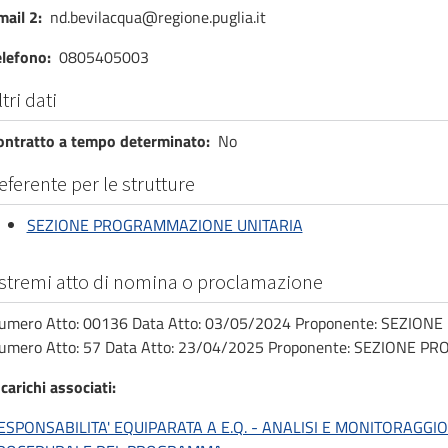
mail 2
nd.bevilacqua@regione.puglia.it
elefono
0805405003
ltri dati
ontratto a tempo determinato
No
eferente per le strutture
SEZIONE PROGRAMMAZIONE UNITARIA
stremi atto di nomina o proclamazione
umero Atto: 00136 Data Atto: 03/05/2024 Proponente: SEZI
umero Atto: 57 Data Atto: 23/04/2025 Proponente: SEZIONE 
carichi associati
ESPONSABILITA' EQUIPARATA A E.Q. - ANALISI E MONITORAGGI