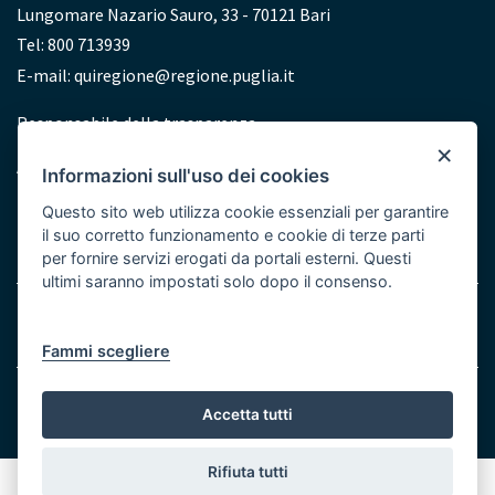
Lungomare Nazario Sauro, 33 - 70121 Bari
Tel: 800 713939
E-mail:
quiregione@regione.puglia.it
Redazione
Responsabile della trasparenza
×
Accessibilità
Informazioni sull'uso dei cookies
Dichiarazione di accessibilità
Questo sito web utilizza cookie essenziali per garantire
il suo corretto funzionamento e cookie di terze parti
per fornire servizi erogati da portali esterni. Questi
ultimi saranno impostati solo dopo il consenso.
Menu
Note legali
Cookie e Privacy
Bottom
Fammi scegliere
© Regione Puglia
Accetta tutti
Rifiuta tutti