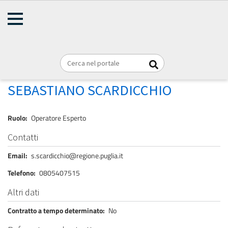
AMMINISTRAZIONE
Briciole
TRASPARENTE
Home
Personale
REGIONE PUGLIA
di
pane
SCARDICCHIO SEBASTIANO
SEBASTIANO SCARDICCHIO
Ruolo
Operatore Esperto
Contatti
Email
s.scardicchio@regione.puglia.it
Telefono
0805407515
Altri dati
Contratto a tempo determinato
No