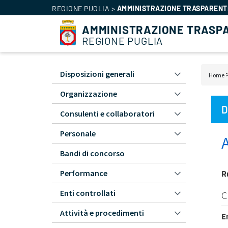
REGIONE PUGLIA
>
AMMINISTRAZIONE TRASPARENT
AMMINISTRAZIONE TRASP
REGIONE PUGLIA
Amministrazione
Disposizioni generali
Bric
Home
Trasparente
di
Organizzazione
-
pan
L1
D
Consulenti e collaboratori
Personale
Bandi di concorso
R
Performance
Enti controllati
C
Attività e procedimenti
E