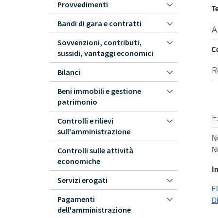
Provvedimenti
T
Bandi di gara e contratti
A
Sovvenzioni, contributi,
C
sussidi, vantaggi economici
R
Bilanci
Beni immobili e gestione
patrimonio
E
Controlli e rilievi
sull'amministrazione
N
N
Controlli sulle attività
economiche
In
Servizi erogati
E
Pagamenti
D
dell'amministrazione