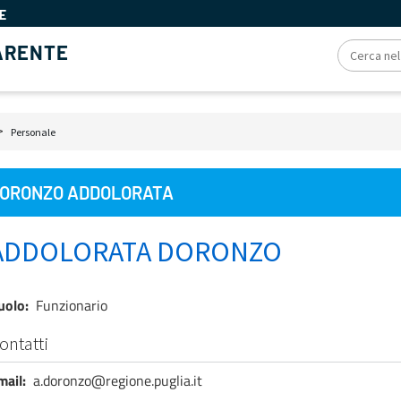
E
ARENTE
iole
Personale
e
ORONZO ADDOLORATA
ADDOLORATA DORONZO
uolo
Funzionario
ontatti
mail
a.doronzo@regione.puglia.it