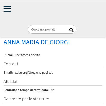
AMMINISTRAZIONE
Briciole
TRASPARENTE
Home
Personale
REGIONE PUGLIA
di
pane
DE GIORGI ANNA MARIA
ANNA MARIA DE GIORGI
Ruolo
Operatore Esperto
Contatti
Email
a.degiorgi@regione.puglia.it
Altri dati
Contratto a tempo determinato
No
Referente per le strutture