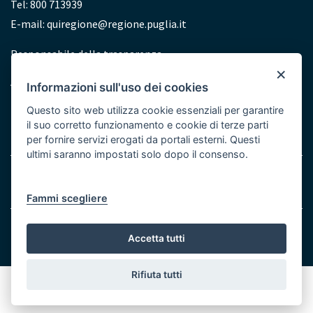
Tel: 800 713939
E-mail:
quiregione@regione.puglia.it
Redazione
Responsabile della trasparenza
×
Accessibilità
Informazioni sull'uso dei cookies
Dichiarazione di accessibilità
Questo sito web utilizza cookie essenziali per garantire
il suo corretto funzionamento e cookie di terze parti
per fornire servizi erogati da portali esterni. Questi
ultimi saranno impostati solo dopo il consenso.
Menu
Note legali
Cookie e Privacy
Bottom
Fammi scegliere
© Regione Puglia
Accetta tutti
Rifiuta tutti