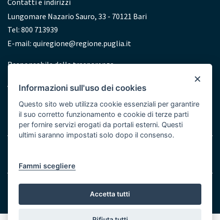
Contatti e indirizzi
Lungomare Nazario Sauro, 33 - 70121 Bari
Tel: 800 713939
E-mail:
quiregione@regione.puglia.it
Redazione
Responsabile della trasparenza
×
Accessibilità
Informazioni sull'uso dei cookies
Dichiarazione di accessibilità
Questo sito web utilizza cookie essenziali per garantire
il suo corretto funzionamento e cookie di terze parti
per fornire servizi erogati da portali esterni. Questi
ultimi saranno impostati solo dopo il consenso.
Menu
Note legali
Cookie e Privacy
Bottom
Fammi scegliere
© Regione Puglia
Accetta tutti
Rifiuta tutti