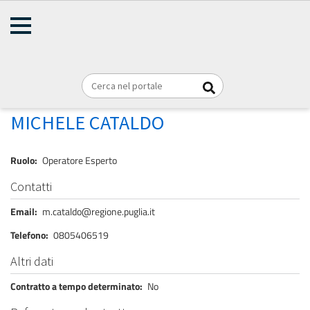
AMMINISTRAZIONE
Briciole
TRASPARENTE
Home
Personale
REGIONE PUGLIA
di
pane
CATALDO MICHELE
MICHELE CATALDO
Ruolo
Operatore Esperto
Contatti
Email
m.cataldo@regione.puglia.it
Telefono
0805406519
Altri dati
Contratto a tempo determinato
No