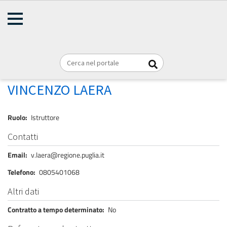
AMMINISTRAZIONE
Briciole
TRASPARENTE
Home
Personale
REGIONE PUGLIA
di
pane
LAERA VINCENZO
VINCENZO LAERA
Ruolo
Istruttore
Contatti
Email
v.laera@regione.puglia.it
Telefono
0805401068
Altri dati
Contratto a tempo determinato
No