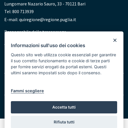
Lungomare Nazario Sauro, 33 - 70121 Bari
Tel: 800 713939
E-mail:
quiregione@regione.puglia.it
Redazione
Responsabile della trasparenza
×
Accessibilità
Informazioni sull'uso dei cookies
Dichiarazione di accessibilità
Questo sito web utilizza cookie essenziali per garantire
il suo corretto funzionamento e cookie di terze parti
per fornire servizi erogati da portali esterni. Questi
ultimi saranno impostati solo dopo il consenso.
Menu
Note legali
Cookie e Privacy
Bottom
Fammi scegliere
© Regione Puglia
Accetta tutti
Rifiuta tutti