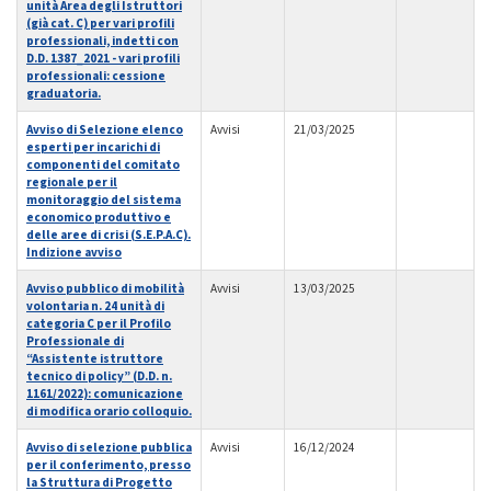
unità Area degli Istruttori
(già cat. C) per vari profili
professionali, indetti con
D.D. 1387_2021 - vari profili
professionali: cessione
graduatoria.
Avviso di Selezione elenco
Avvisi
21/03/2025
esperti per incarichi di
componenti del comitato
regionale per il
monitoraggio del sistema
economico produttivo e
delle aree di crisi (S.E.P.A.C).
Indizione avviso
Avviso pubblico di mobilità
Avvisi
13/03/2025
volontaria n. 24 unità di
categoria C per il Profilo
Professionale di
“Assistente istruttore
tecnico di policy” (D.D. n.
1161/2022): comunicazione
di modifica orario colloquio.
Avviso di selezione pubblica
Avvisi
16/12/2024
per il conferimento, presso
la Struttura di Progetto