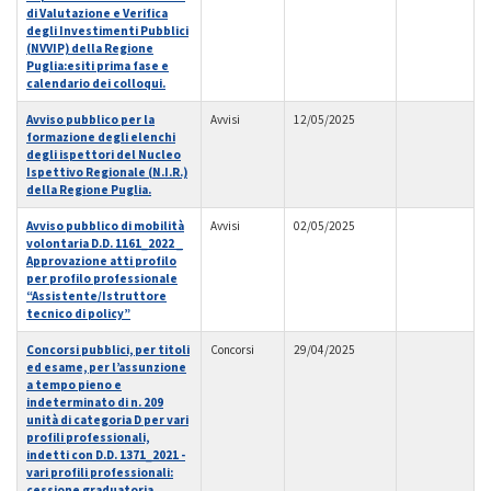
di Valutazione e Verifica
degli Investimenti Pubblici
(NVVIP) della Regione
Puglia:esiti prima fase e
calendario dei colloqui.
Avviso pubblico per la
Avvisi
12/05/2025
formazione degli elenchi
degli ispettori del Nucleo
Ispettivo Regionale (N.I.R.)
della Regione Puglia.
Avviso pubblico di mobilità
Avvisi
02/05/2025
volontaria D.D. 1161_2022 _
Approvazione atti profilo
per profilo professionale
“Assistente/Istruttore
tecnico di policy”
Concorsi pubblici, per titoli
Concorsi
29/04/2025
ed esame, per l’assunzione
a tempo pieno e
indeterminato di n. 209
unità di categoria D per vari
profili professionali,
indetti con D.D. 1371_2021 -
vari profili professionali:
cessione graduatoria.