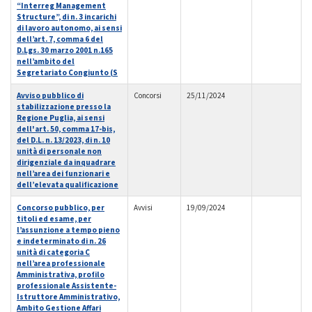
“Interreg Management
Structure”, di n. 3 incarichi
di lavoro autonomo, ai sensi
dell’art. 7, comma 6 del
D.Lgs. 30 marzo 2001 n.165
nell’ambito del
Segretariato Congiunto (S
Avviso pubblico di
Concorsi
25/11/2024
stabilizzazione presso la
Regione Puglia, ai sensi
dell'art. 50, comma 17-bis,
del D.L. n. 13/2023, di n. 10
unità di personale non
dirigenziale da inquadrare
nell’area dei funzionari e
dell’elevata qualificazione
Concorso pubblico, per
Avvisi
19/09/2024
titoli ed esame, per
l’assunzione a tempo pieno
e indeterminato di n. 26
unità di categoria C
nell’area professionale
Amministrativa, profilo
professionale Assistente-
Istruttore Amministrativo,
Ambito Gestione Affari