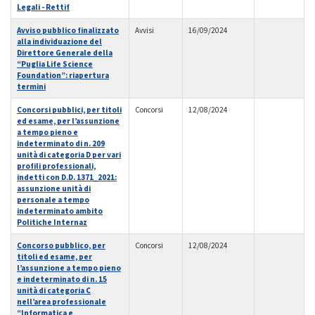
Legali - Rettif
Avviso pubblico finalizzato
Avvisi
16/09/2024
alla individuazione del
Direttore Generale della
“Puglia Life Science
Foundation”: riapertura
termini
Concorsi pubblici, per titoli
Concorsi
12/08/2024
ed esame, per l’assunzione
a tempo pieno e
indeterminato di n. 209
unità di categoria D per vari
profili professionali,
indetti con D.D. 1371_2021:
assunzione unità di
personale a tempo
indeterminato ambito
Politiche Internaz
Concorso pubblico, per
Concorsi
12/08/2024
titoli ed esame, per
l’assunzione a tempo pieno
e indeterminato di n. 15
unità di categoria C
nell’area professionale
“Informatica e