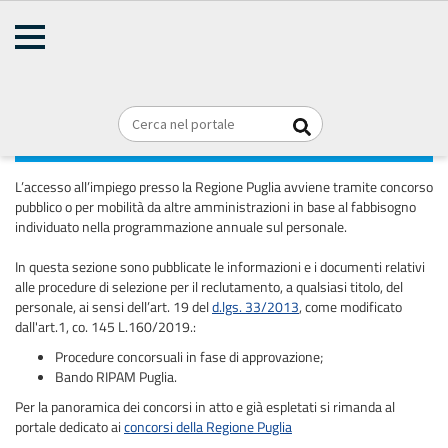
AMMINISTRAZIONE
Home
TRASPARENTE
Briciole
REGIONE PUGLIA
di
pane
Bandi di concorso
L’accesso all’impiego presso la Regione Puglia avviene tramite concorso
pubblico o per mobilità da altre amministrazioni in base al fabbisogno
individuato nella programmazione annuale sul personale.
In questa sezione sono pubblicate le informazioni e i documenti relativi
alle procedure di selezione per il reclutamento, a qualsiasi titolo, del
personale, ai sensi dell’art. 19 del
d.lgs. 33/2013
, come modificato
dall'art.1, co. 145 L.160/2019.:
Procedure concorsuali in fase di approvazione;
Bando RIPAM Puglia.
Per la panoramica dei concorsi in atto e già espletati si rimanda al
portale dedicato ai
concorsi della Regione Puglia