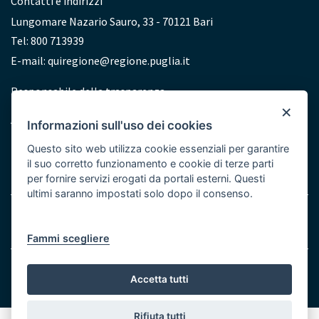
Contatti e indirizzi
Lungomare Nazario Sauro, 33 - 70121 Bari
Tel: 800 713939
E-mail:
quiregione@regione.puglia.it
Redazione
Responsabile della trasparenza
×
Accessibilità
Informazioni sull'uso dei cookies
Dichiarazione di accessibilità
Questo sito web utilizza cookie essenziali per garantire
il suo corretto funzionamento e cookie di terze parti
per fornire servizi erogati da portali esterni. Questi
ultimi saranno impostati solo dopo il consenso.
Note legali
Cookie e Privacy
Menu
Fammi scegliere
Bottom
© Regione Puglia
Accetta tutti
Rifiuta tutti