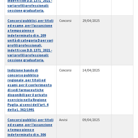
indetti con D.D. 1371_2021 -
vari profili professionali:
cessione graduatoria.
Concorsi pubblici, per titoli
Concorsi
29/04/2025
ed esame, per l’assunzione
a tempo pieno e
indeterminato di n. 209
unità di categoria D per vari
profili professionali,
indetti con D.D. 1371_2021 -
vari profili professionali:
cessione graduatoria.
Indizione bando di
Concorsi
14/04/2025
concorso pubblico
regionale, per titoli ed
esami, per il conferimento
di sedi farmaceutiche
disponibili per il privato
esercizio nella Regione
Puglia, ai sensi dell’art. 4
della L. 362/1991
Concorsi pubblici, per titoli
Avvisi
09/04/2025
ed esame, per l’assunzione
a tempo pieno e
indeterminato di n. 306