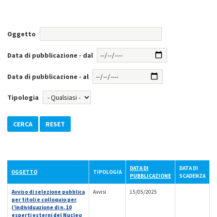
Oggetto
Data di pubblicazione - dal
Data di pubblicazione - al
Tipologia
DATA DI
DATA DI
OGGETTO
TIPOLOGIA
PUBBLICAZIONE
SCADENZA
Avviso di selezione pubblica
Avvisi
15/05/2025
per titoli e colloquio per
l’individuazione di n. 10
esperti esterni del Nucleo