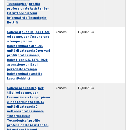
Tecnologica”, profilo
professionale Assistente-
Istruttore Sistemi
Informativi e Tecnologie-
Rettifi
Concorsi pubblici, per titoli
Concorsi
12/08/2024
ed esame, per l’assunzione
a tempo pieno e
indeterminato di n. 209
unità di categoria D per vari
profili professionali,
indetti con D.D. 1371_2021:
assunzione unità di
personale a tempo
indeterminato ambito
Lavori Pubblici
Concorso pubblico, per
Concorsi
12/08/2024
titoli ed esame, per
l’assunzione a tempo pieno
e indeterminato di n. 15
unità di categoria C
nell’area professionale
“Informatica e
Tecnologica”, profilo
professionale Assistente-
Istruttore Sistemi