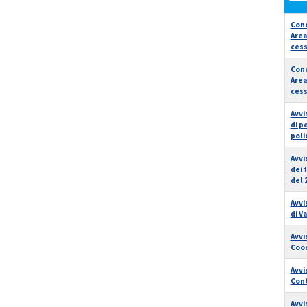
Conc
Area
cess
Conc
Area
cess
Avvi
di p
poli
Avvi
dei 
del 
Avvi
di V
Avvi
Coor
Avvi
Cont
Avvi