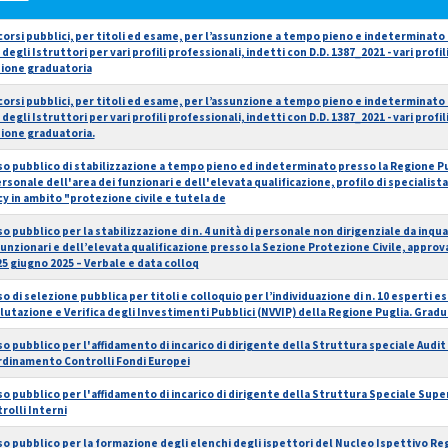
orsi pubblici, per titoli ed esame, per l’assunzione a tempo pieno e indeterminato d
 degli Istruttori per vari profili professionali, indetti con D.D. 1387_2021 - vari profil
ione graduatoria
orsi pubblici, per titoli ed esame, per l’assunzione a tempo pieno e indeterminato d
 degli Istruttori per vari profili professionali, indetti con D.D. 1387_2021 - vari profil
ione graduatoria.
so pubblico di stabilizzazione a tempo pieno ed indeterminato presso la Regione Pugl
ersonale dell'area dei funzionari e dell'elevata qualificazione, profilo di specialista
cy in ambito "protezione civile e tutela de
so pubblico per la stabilizzazione di n. 4 unità di personale non dirigenziale da inqu
funzionari e dell’elevata qualificazione presso la Sezione Protezione Civile, approv
25 giugno 2025 – Verbale e data colloq
so di selezione pubblica per titoli e colloquio per l’individuazione di n. 10 esperti e
alutazione e Verifica degli Investimenti Pubblici (NVVIP) della Regione Puglia. Gradua
so pubblico per l'affidamento di incarico di dirigente della Struttura speciale Audit
dinamento Controlli Fondi Europei
so pubblico per l'affidamento di incarico di dirigente della Struttura Speciale Supe
rolli Interni
so pubblico per la formazione degli elenchi degli ispettori del Nucleo Ispettivo Reg