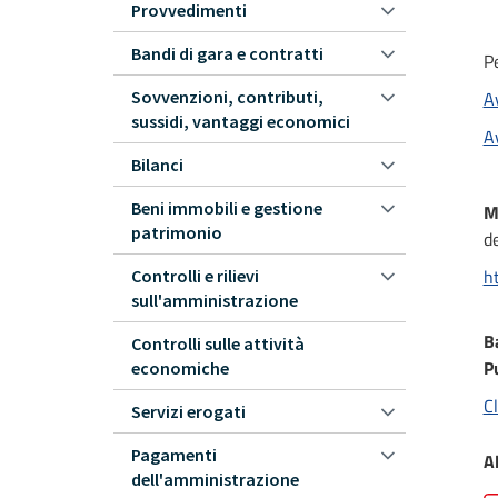
Provvedimenti
Bandi di gara e contratti
Pe
Sovvenzioni, contributi,
Av
sussidi, vantaggi economici
Av
Bilanci
Beni immobili e gestione
M
patrimonio
d
h
Controlli e rilievi
sull'amministrazione
B
Controlli sulle attività
P
economiche
Cl
Servizi erogati
Pagamenti
Al
dell'amministrazione