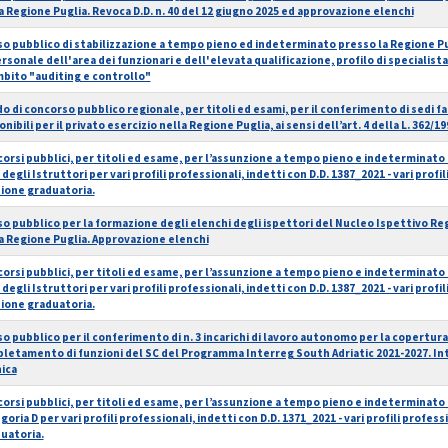
a Regione Puglia. Revoca D.D. n. 40 del 12 giugno 2025 ed approvazione elenchi
so pubblico di stabilizzazione a tempo pieno ed indeterminato presso la Regione Pugl
ersonale dell'area dei funzionari e dell'elevata qualificazione, profilo di specialis
mbito "auditing e controllo"
o di concorso pubblico regionale, per titoli ed esami, per il conferimento di sedi 
onibili per il privato esercizio nella Regione Puglia, ai sensi dell’art. 4 della L. 362/19
orsi pubblici, per titoli ed esame, per l’assunzione a tempo pieno e indeterminato d
 degli Istruttori per vari profili professionali, indetti con D.D. 1387_2021 - vari profil
ione graduatoria.
so pubblico per la formazione degli elenchi degli ispettori del Nucleo Ispettivo Reg
a Regione Puglia. Approvazione elenchi
orsi pubblici, per titoli ed esame, per l’assunzione a tempo pieno e indeterminato d
 degli Istruttori per vari profili professionali, indetti con D.D. 1387_2021 - vari profil
ione graduatoria.
so pubblico per il conferimento di n. 3 incarichi di lavoro autonomo per la copertura 
pletamento di funzioni del SC del Programma Interreg South Adriatic 2021-2027. I
ica
orsi pubblici, per titoli ed esame, per l’assunzione a tempo pieno e indeterminato di
goria D per vari profili professionali, indetti con D.D. 1371_2021 - vari profili profess
uatoria.