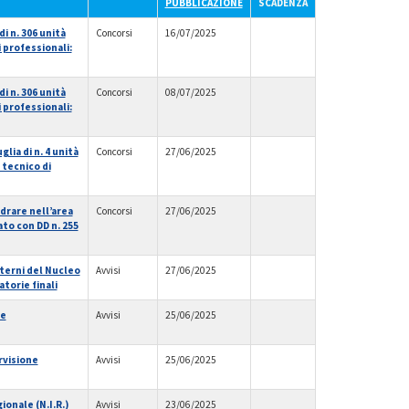
PUBBLICAZIONE
SCADENZA
i n. 306 unità
Concorsi
16/07/2025
i professionali:
i n. 306 unità
Concorsi
08/07/2025
i professionali:
ia di n. 4 unità
Concorsi
27/06/2025
 tecnico di
adrare nell’area
Concorsi
27/06/2025
ato con DD n. 255
sterni del Nucleo
Avvisi
27/06/2025
torie finali
 e
Avvisi
25/06/2025
rvisione
Avvisi
25/06/2025
ionale (N.I.R.)
Avvisi
23/06/2025