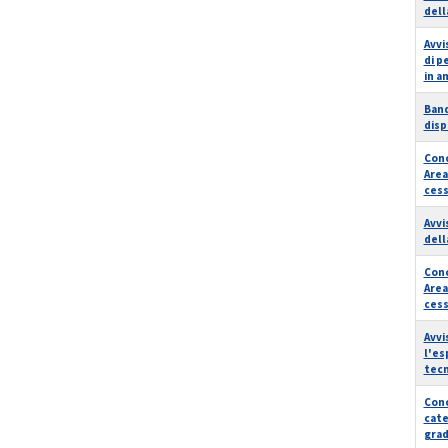
dell
Avvi
di p
in a
Band
disp
Conc
Area
cess
Avvi
dell
Conc
Area
cess
Avvi
l'es
tecn
Conc
cate
grad