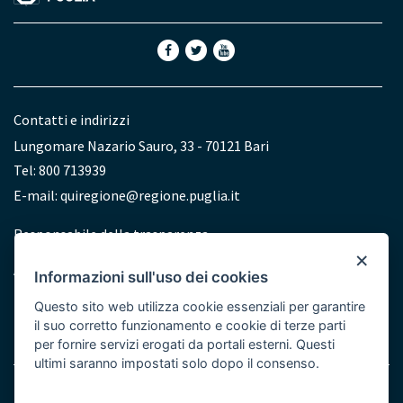
Contatti e indirizzi
Lungomare Nazario Sauro, 33 - 70121 Bari
Tel: 800 713939
E-mail:
quiregione@regione.puglia.it
Redazione
Responsabile della trasparenza
×
Accessibilità
Informazioni sull'uso dei cookies
Dichiarazione di accessibilità
Questo sito web utilizza cookie essenziali per garantire
il suo corretto funzionamento e cookie di terze parti
per fornire servizi erogati da portali esterni. Questi
ultimi saranno impostati solo dopo il consenso.
Note legali
Cookie e Privacy