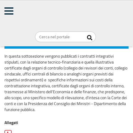
AMMINISTRAZIONE
TRASPARENTE
Home
Personale
Briciole
REGIONE PUGLIA
di
pane
Contrattazione integrativa
In questa sottosezione vengono pubblicati i contratti integrativi
stipulati, con la relazione tecnico-finanziaria e quella illustrativa
certificate dagli organi di controllo (collegio dei revisori dei conti, collegio
sindacale, uffici centrali di bilancio o analoghi organi previsti dai
rispettivi ordinamenti) e specifiche informazioni sui costi della
contrattazione integrativa, certificate dagli organi di controllo interno,
trasmesse al Ministero dell'Economia e delle finanze, che predispone,
allo scopo, uno specifico modello di rilevazione, d'intesa con la Corte dei
conti e con la Presidenza del Consiglio dei Ministri - Dipartimento della
funzione pubblica.
Allegati